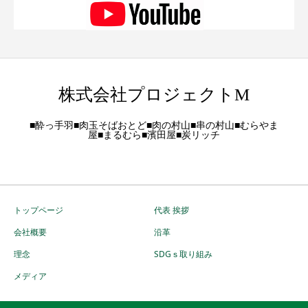
株式会社プロジェクトM
■酔っ手羽■肉玉そばおとど■肉の村山■串の村山■むらやま
屋■まるむら■濱田屋■炭リッチ
トップページ
代表 挨拶
会社概要
沿革
理念
SDGｓ取り組み
メディア