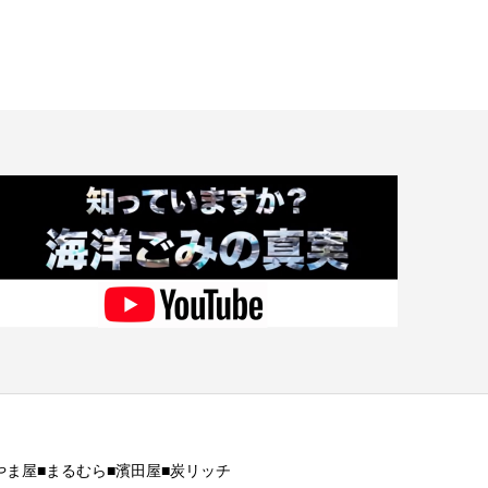
やま屋■まるむら■濱田屋■炭リッチ