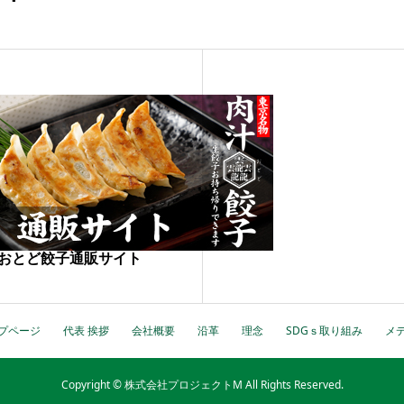
おとど餃子通販サイト
プページ
代表 挨拶
会社概要
沿革
理念
SDGｓ取り組み
メ
Copyright © 株式会社プロジェクトM All Rights Reserved.