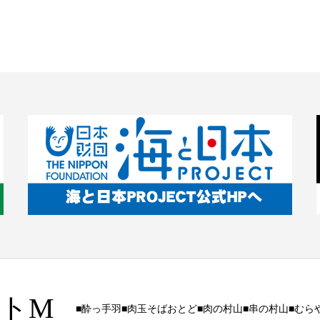
トM
■酔っ手羽■肉玉そばおとど■肉の村山■串の村山■むら